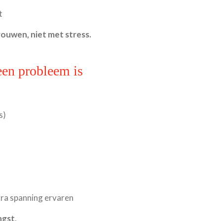
t
rouwen, niet met stress.
een probleem is
s)
tra spanning ervaren
ngst
.