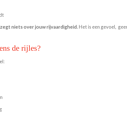
jdt
zegt niets over jouw rijvaardigheid.
Het is een gevoel, gee
ens de rijles?
el:
en
g