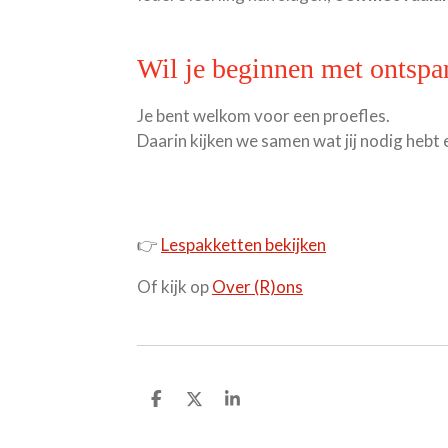
Wil je beginnen met ontspan
Je bent welkom voor een proefles.
Daarin kijken we samen wat jij nodig heb
👉
Lespakketten bekijken
Of kijk op
Over (R)ons
D
D
S
e
e
h
l
e
a