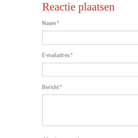
e
l
r
Reactie plaatsen
n
e
Naam *
E-mailadres *
Bericht *