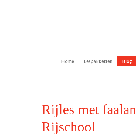
Ga
direct
naar
de
hoofdinhoud
Home
Lespakketten
Blog
Rijles met faala
Rijschool