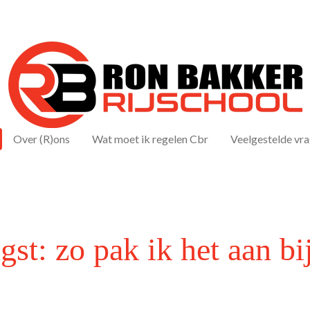
Over (R)ons
Wat moet ik regelen Cbr
Veelgestelde vr
ngst: zo pak ik het aan b