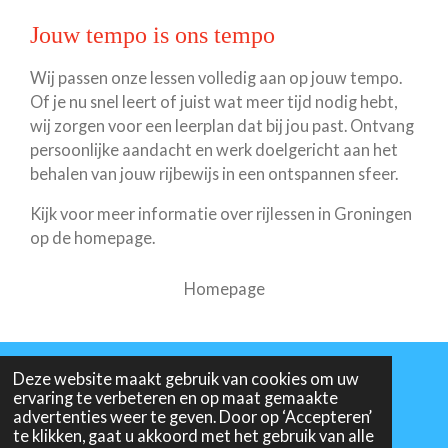
Jouw tempo is ons tempo
Wij passen onze lessen volledig aan op jouw tempo.
Of je nu snel leert of juist wat meer tijd nodig hebt,
wij zorgen voor een leerplan dat bij jou past. Ontvang
persoonlijke aandacht en werk doelgericht aan het
behalen van jouw rijbewijs in een ontspannen sfeer.
Kijk voor meer informatie over rijlessen in Groningen
op de homepage.
Homepage
Deze website maakt gebruik van cookies om uw
© 2026 Ron Bakker Rijschool KvK 02083421
ervaring te verbeteren en op maat gemaakte
Powered by
JouwWeb
advertenties weer te geven. Door op ‘Accepteren’
te klikken, gaat u akkoord met het gebruik van alle